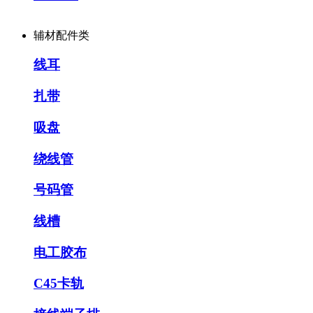
辅材配件类
线耳
扎带
吸盘
绕线管
号码管
线槽
电工胶布
C45卡轨