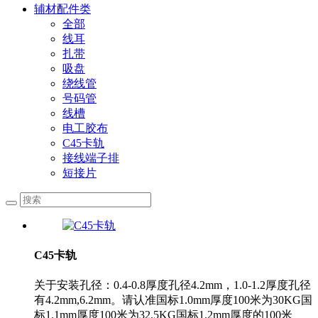
辅材配件类
全部
线耳
扎带
吸盘
绕线管
号码管
线槽
电工胶布
C45卡轨
接线端子排
短接片
C45卡轨
关于安装孔径：0.4-0.8厚度孔径4.2mm，1.0-1.2厚度孔径
有4.2mm,6.2mm。请认准国标1.0mm厚度100米为30KG国
标1.1mm厚度100米为32.5KG国标1.2mm厚度的100米