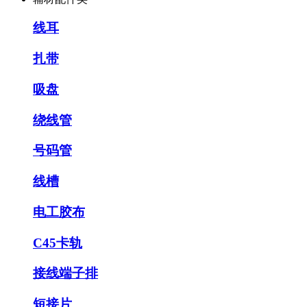
线耳
扎带
吸盘
绕线管
号码管
线槽
电工胶布
C45卡轨
接线端子排
短接片