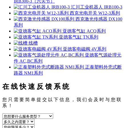
IRB300-3（六关节）
汇川工业机器人 IRB100-3
西克光电开关 W12-3系列
西克激光传感器 DX100
系列
亚德客气缸 ACQ系列
亚德客气缸 TN系列
线槽
亚德客电磁阀 4V系列
亚德客气源处理元
件 AC,BC系列
正泰塑料外壳式断
路器 NM1系列
在 线 快 速 反 馈 系 统
您 只 需 要 简 单 提 交 以 下 信 息 ， 我 们 会 及 时 与 您 联
系 ！