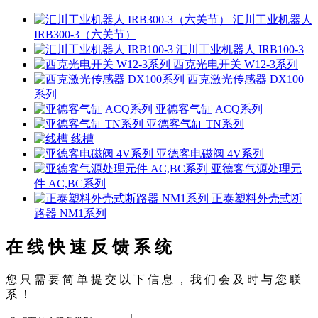
汇川工业机器人
IRB300-3（六关节）
汇川工业机器人 IRB100-3
西克光电开关 W12-3系列
西克激光传感器 DX100
系列
亚德客气缸 ACQ系列
亚德客气缸 TN系列
线槽
亚德客电磁阀 4V系列
亚德客气源处理元
件 AC,BC系列
正泰塑料外壳式断
路器 NM1系列
在 线 快 速 反 馈 系 统
您 只 需 要 简 单 提 交 以 下 信 息 ， 我 们 会 及 时 与 您 联
系 ！