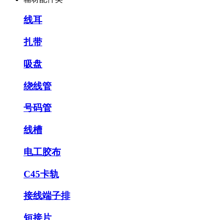
线耳
扎带
吸盘
绕线管
号码管
线槽
电工胶布
C45卡轨
接线端子排
短接片