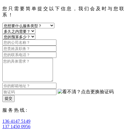
您 只 需 要 简 单 提 交 以 下 信 息 ， 我 们 会 及 时 与 您 联
系 ！
提交
服 务 热 线 :
136 4147 5149
137 1450 0956