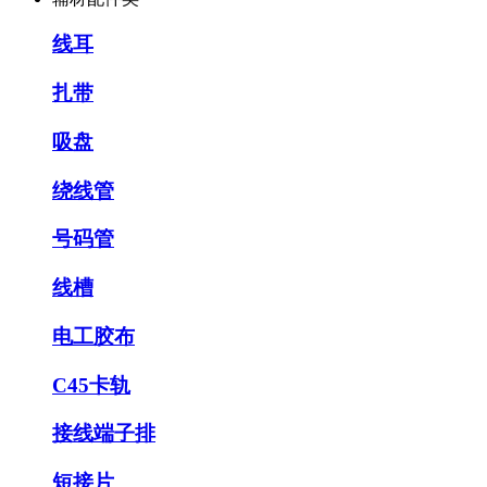
线耳
扎带
吸盘
绕线管
号码管
线槽
电工胶布
C45卡轨
接线端子排
短接片